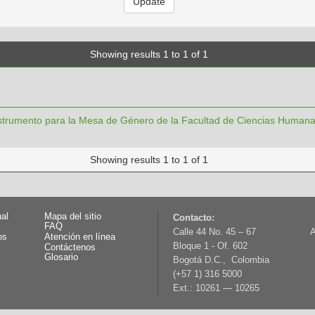
Showing results 1 to 1 of 1
strumento para la Mesa de Género de la Facultad de Ciencias Humana
Showing results 1 to 1 of 1
nal
Mapa del sitio
Contacto:
FAQ
Calle 44 No. 45 – 67
A
os
Atención en línea
Bloque 1 - Of. 602
Contáctenos
Glosario
Bogotá D.C., Colombia
(+57 1) 316 5000
Ext.: 10261 — 10265