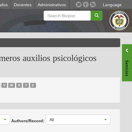
ados
Docentes
Administrativos
Language
eros auxilios psicológicos
V
W
X
Y
Z
All
Authors/Record: