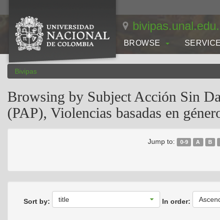
Skip
navigation
bivipas.unal.edu
BROWSE
SERVIC
Bivipas
Browsing by Subject Acción Sin Da
(PAP), Violencias basadas en géne
Jump to:
0-9
A
B
title
Ascen
Sort by:
In order: