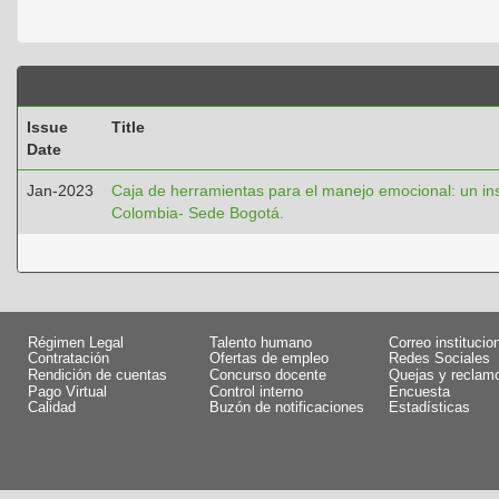
Issue
Title
Date
Jan-2023
Caja de herramientas para el manejo emocional: un in
Colombia- Sede Bogotá.
Régimen Legal
Talento humano
Correo institucio
Contratación
Ofertas de empleo
Redes Sociales
Rendición de cuentas
Concurso docente
Quejas y reclam
Pago Virtual
Control interno
Encuesta
Calidad
Buzón de notificaciones
Estadísticas