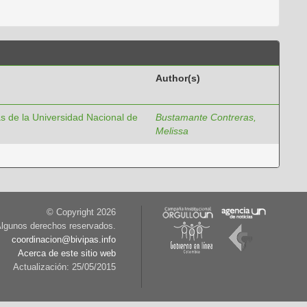
Author(s)
s de la Universidad Nacional de
Bustamante Contreras,
Melissa
© Copyright
2026
lgunos derechos reservados.
coordinacion@bivipas.info
Acerca de este sitio web
Actualización: 25/05/2015