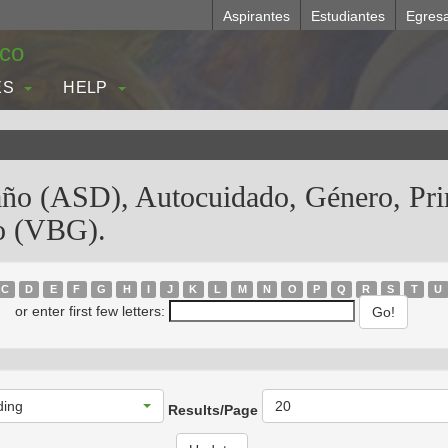
Aspirantes
Estudiantes
Egres
.co
ES
HELP
ño (ASD), Autocuidado, Género, Prim
ro (VBG).
C
D
E
F
G
H
I
J
K
L
M
N
O
P
Q
R
S
T
U
or enter first few letters:
ding
20
Results/Page