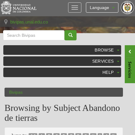
Skip
navigation
Language
bivipas.unal.edu.co
BROWSE
SERVICES
HELP
Bivipas
Browsing by Subject Abandono
de tierras