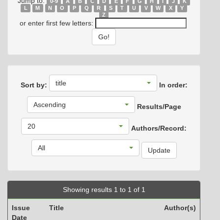
Jump to:
0-9
A
B
C
D
E
F
G
H
I
J
K
L
M
N
O
P
Q
R
S
T
U
V
W
X
Y
Z
or enter first few letters:
title
Sort by:
In order:
Ascending
Results/Page
20
Authors/Record:
All
Showing results 1 to 1 of 1
Issue
Title
Author(s)
Date