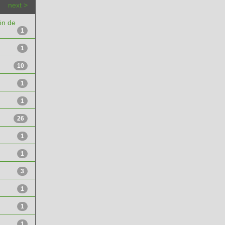
next >
ón de
1
1
10
1
1
26
1
1
3
1
1
1