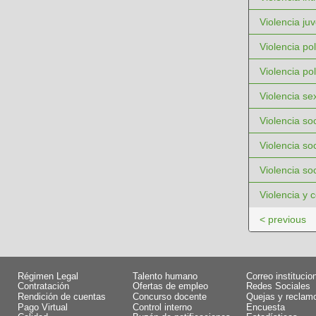
Violencia juv
Violencia pol
Violencia pol
Violencia se
Violencia soc
Violencia so
Violencia soc
Violencia y c
< previous
Régimen Legal
Talento humano
Correo institucio
Contratación
Ofertas de empleo
Redes Sociales
Rendición de cuentas
Concurso docente
Quejas y reclam
Pago Virtual
Control interno
Encuesta