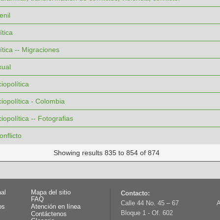
enil
ítica
ítica -- Migraciones
xual
iopolítica
ciopolítica - Colombia
iopolítica -- Fotografias
onflicto
Showing results 835 to 854 of 874
nal
Mapa del sitio
Contacto:
FAQ
Calle 44 No. 45 – 67
A
os
Atención en línea
Bloque 1 - Of. 602
Contáctenos