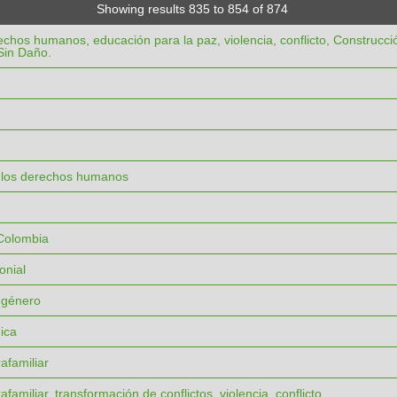
Showing results 835 to 854 of 874
echos humanos, educación para la paz, violencia, conflicto, Construcci
Sin Daño.
e los derechos humanos
 Colombia
onial
 género
nica
rafamiliar
rafamiliar, transformación de conflictos, violencia, conflicto.