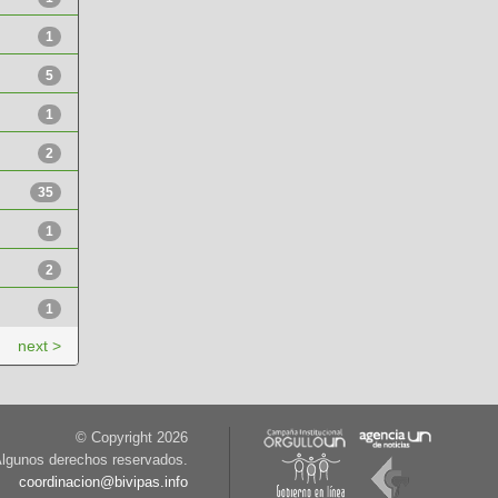
1
5
1
2
35
1
2
1
next >
© Copyright
2026
lgunos derechos reservados.
coordinacion@bivipas.info