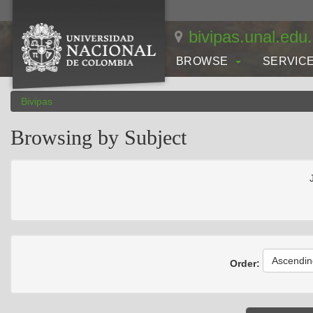
Skip
navigation
bivipas.unal.edu
BROWSE
SERVIC
Bivipas
Browsing by Subject
Ascendin
Order: