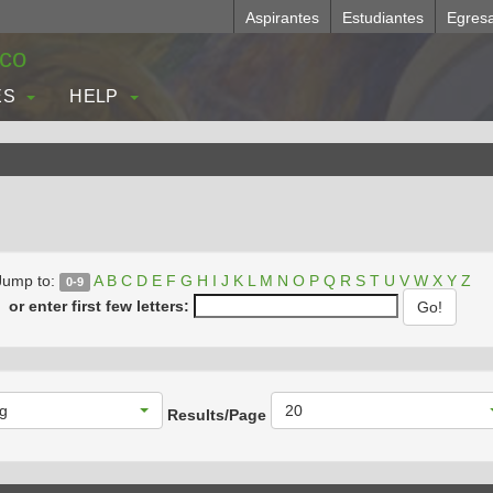
Aspirantes
Estudiantes
Egres
.co
ES
HELP
Jump to:
A
B
C
D
E
F
G
H
I
J
K
L
M
N
O
P
Q
R
S
T
U
V
W
X
Y
Z
0-9
or enter first few letters:
g
20
Results/Page