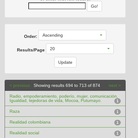
Ascending
Order:
20
Results/Page
< previous
Showing results 694 to 713 of 874
next >
Radio, empoderamiento, poderío, mujer, comunicación,
Igualdad, tejedoras de vida, Mocoa, Putumayo.
1
Raza
1
Realidad colombiana
1
Realidad social
1