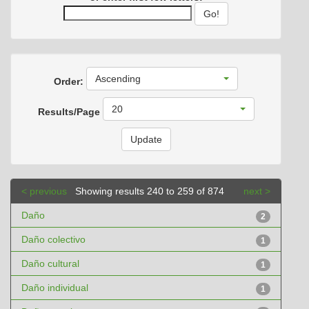
Ascending
Order:
20
Results/Page
< previous
Showing results 240 to 259 of 874
next >
Daño
2
Daño colectivo
1
Daño cultural
1
Daño individual
1