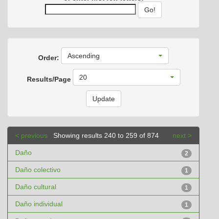
Ascending
Order:
20
Results/Page
< previous
Showing results 240 to 259 of 874
next >
Daño
2
Daño colectivo
1
Daño cultural
1
Daño individual
1