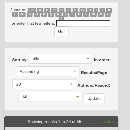
Jump to:
0-9
A
B
C
D
E
F
G
H
I
J
K
L
M
N
O
P
Q
R
S
T
U
V
W
X
Y
Z
or enter first few letters:
title
Sort by:
In order:
Ascending
Results/Page
20
Authors/Record:
All
Showing results 1 to 20 of 55
next >