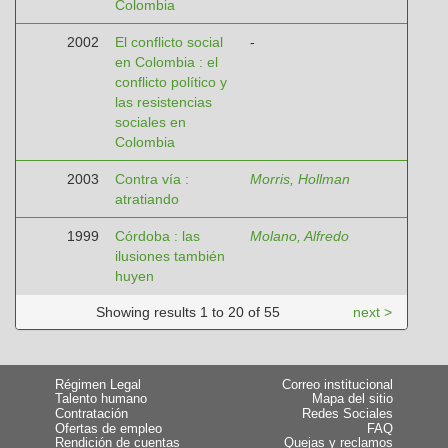
Colombia
2002
El conflicto social
-
en Colombia : el
conflicto político y
las resistencias
sociales en
Colombia
2003
Contra vía :
Morris, Hollman
atratiando
1999
Córdoba : las
Molano, Alfredo
ilusiones también
huyen
Showing results 1 to 20 of 55
next >
Régimen Legal
Correo institucional
Talento humano
Mapa del sitio
Contratación
Redes Sociales
Ofertas de empleo
FAQ
Rendición de cuentas
Quejas y reclamos