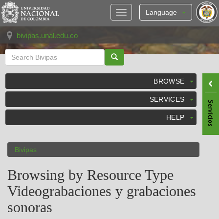
Skip
navigation
Language
bivipas.unal.edu.co
BROWSE
SERVICES
HELP
Bivipas
Browsing by Resource Type
Videograbaciones y grabaciones
sonoras