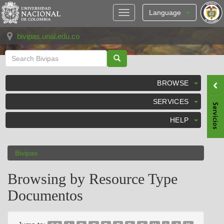
Skip
navigation
Language
bivipas.unal.edu.co
BROWSE
SERVICES
HELP
Bivipas
Browsing by Resource Type
Documentos