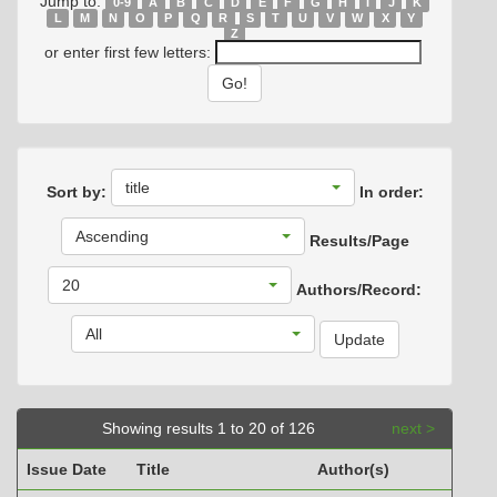
Jump to:
0-9
A
B
C
D
E
F
G
H
I
J
K
L
M
N
O
P
Q
R
S
T
U
V
W
X
Y
Z
or enter first few letters:
title
Sort by:
In order:
Ascending
Results/Page
20
Authors/Record:
All
Showing results 1 to 20 of 126
next >
Issue Date
Title
Author(s)