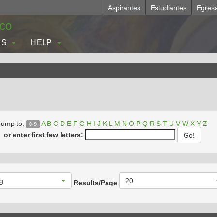
Aspirantes
Estudiantes
Egres
.co
ES
HELP
Jump to:
A
B
C
D
E
F
G
H
I
J
K
L
M
N
O
P
Q
R
S
T
U
V
W
X
Y
Z
0-9
or enter first few letters:
g
20
Results/Page