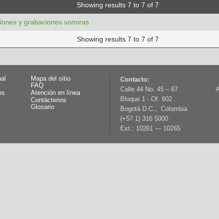
Showing results 7 to 7 of 7
iones y grabaciones sonoras
Showing results 7 to 7 of 7
nal
Mapa del sitio
Contacto:
FAQ
Calle 44 No. 45 – 67
A
os
Atención en línea
Bloque 1 - Of. 602
Contáctenos
Glosario
Bogotá D.C., Colombia
(+57 1) 316 5000
Ext.: 10261 — 10265