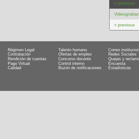
< previous
Videograbac
< previous
Régimen Legal
Talento humano
Correo institucio
Contratación
Ofertas de empleo
Redes Sociales
Rendición de cuentas
Concurso docente
Quejas y reclam
Pago Virtual
Control interno
Encuesta
Calidad
Buzón de notificaciones
Estadísticas