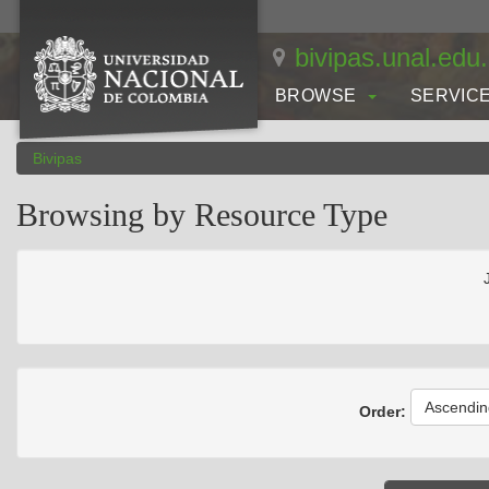
Skip
navigation
bivipas.unal.edu
BROWSE
SERVIC
Bivipas
Browsing by Resource Type
Ascendin
Order: