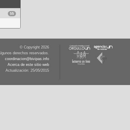
55
© Copyright
2026
lgunos derechos reservados.
coordinacion@bivipas.info
Acerca de este sitio web
Actualización: 25/05/2015