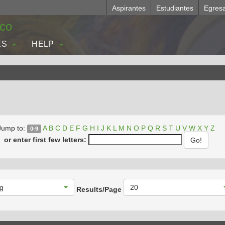
Aspirantes
Estudiantes
Egres
.co
ES
HELP
Jump to:
A
B
C
D
E
F
G
H
I
J
K
L
M
N
O
P
Q
R
S
T
U
V
W
X
Y
Z
0-9
or enter first few letters:
g
20
Results/Page