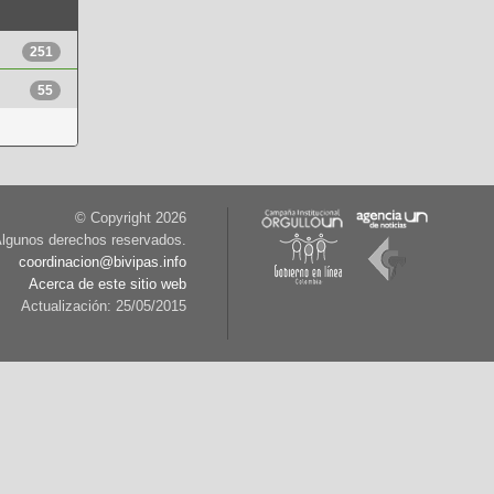
251
55
© Copyright
2026
lgunos derechos reservados.
coordinacion@bivipas.info
Acerca de este sitio web
Actualización: 25/05/2015