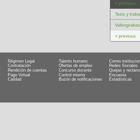
< previous
Tesis y trab
Videograbac
< previous
Régimen Legal
Talento humano
Correo institucio
Contratación
Ofertas de empleo
Redes Sociales
Rendición de cuentas
Concurso docente
Quejas y reclam
Pago Virtual
Control interno
Encuesta
Calidad
Buzón de notificaciones
Estadísticas