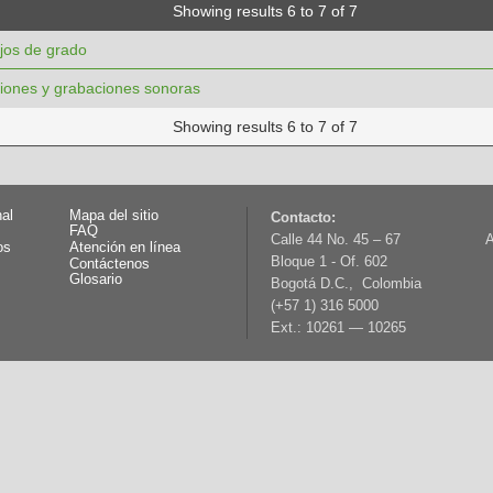
Showing results 6 to 7 of 7
ajos de grado
iones y grabaciones sonoras
Showing results 6 to 7 of 7
nal
Mapa del sitio
Contacto:
FAQ
Calle 44 No. 45 – 67
A
os
Atención en línea
Bloque 1 - Of. 602
Contáctenos
Glosario
Bogotá D.C., Colombia
(+57 1) 316 5000
Ext.: 10261 — 10265