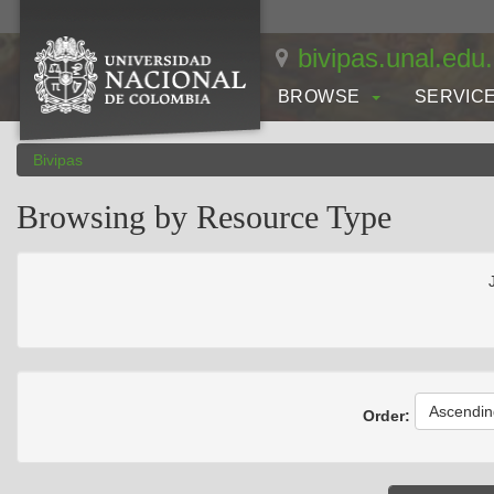
Skip
navigation
bivipas.unal.edu
BROWSE
SERVIC
Bivipas
Browsing by Resource Type
Ascendin
Order: