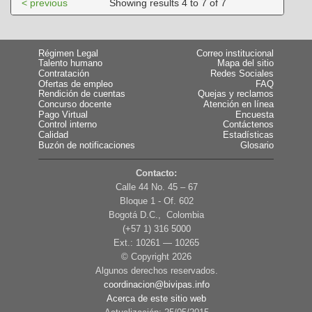
< previous
Showing results 4 to 7 of 7
Régimen Legal
Correo institucional
Talento humano
Mapa del sitio
Contratación
Redes Sociales
Ofertas de empleo
FAQ
Rendición de cuentas
Quejas y reclamos
Concurso docente
Atención en línea
Pago Virtual
Encuesta
Control interno
Contáctenos
Calidad
Estadísticas
Buzón de notificaciones
Glosario
Contacto:
Calle 44 No. 45 – 67
Bloque 1 - Of. 602
Bogotá D.C., Colombia
(+57 1) 316 5000
Ext.: 10261 — 10265
© Copyright
2026
Algunos derechos reservados.
coordinacion@bivipas.info
Acerca de este sitio web