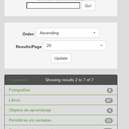
Ascending
Order:
20
Results/Page
< previous
Showing results 2 to 7 of 7
Fotografías
8
Libros
87
Objetos de aprendizaje
4
Periódicas y/o seriadas
53