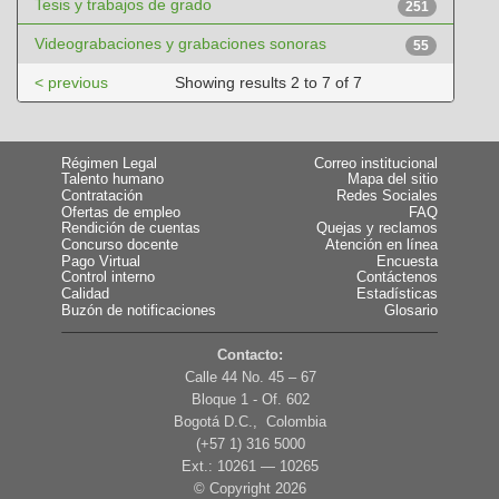
Tesis y trabajos de grado
251
Videograbaciones y grabaciones sonoras
55
< previous
Showing results 2 to 7 of 7
Régimen Legal
Correo institucional
Talento humano
Mapa del sitio
Contratación
Redes Sociales
Ofertas de empleo
FAQ
Rendición de cuentas
Quejas y reclamos
Concurso docente
Atención en línea
Pago Virtual
Encuesta
Control interno
Contáctenos
Calidad
Estadísticas
Buzón de notificaciones
Glosario
Contacto:
Calle 44 No. 45 – 67
Bloque 1 - Of. 602
Bogotá D.C., Colombia
(+57 1) 316 5000
Ext.: 10261 — 10265
© Copyright
2026