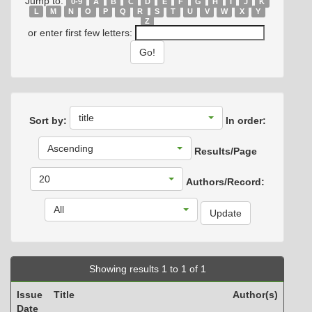
Jump to:
0-9
A
B
C
D
E
F
G
H
I
J
K
L
M
N
O
P
Q
R
S
T
U
V
W
X
Y
Z
or enter first few letters:
title
Sort by:
In order:
Ascending
Results/Page
20
Authors/Record:
All
Showing results 1 to 1 of 1
Issue
Title
Author(s)
Date