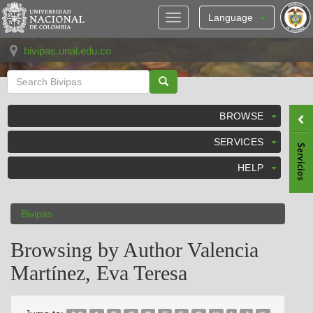
Skip
navigation
Language
bivipas.unal.edu.co
BROWSE
SERVICES
HELP
Bivipas
Browsing by Author Valencia
Martínez, Eva Teresa