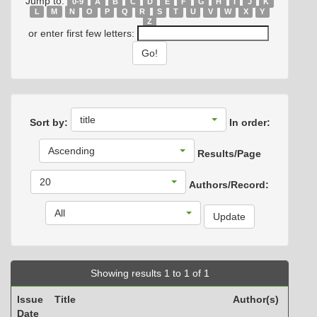
Jump to:
0-9
A
B
C
D
E
F
G
H
I
J
K
L
M
N
O
P
Q
R
S
T
U
V
W
X
Y
Z
or enter first few letters:
title
Sort by:
In order:
Ascending
Results/Page
20
Authors/Record:
All
Showing results 1 to 1 of 1
Issue
Title
Author(s)
Date