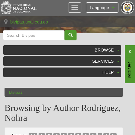
Skip
navigation
Language
bivipas.unal.edu.co
BROWSE
SERVICES
HELP
Bivipas
Browsing by Author Rodríguez,
Nohra