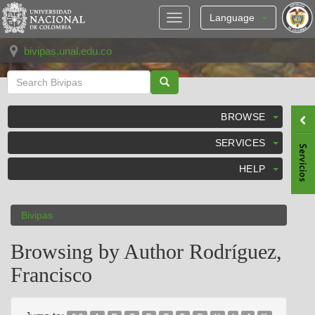
Skip
navigation
Language
bivipas.unal.edu.co
BROWSE
SERVICES
HELP
Bivipas
Browsing by Author Rodríguez,
Francisco