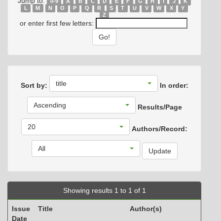
Jump to:
0-9
A
B
C
D
E
F
G
H
I
J
K
L
M
N
O
P
Q
R
S
T
U
V
W
X
Y
Z
or enter first few letters:
title
Sort by:
In order:
Ascending
Results/Page
20
Authors/Record:
All
Showing results 1 to 1 of 1
Issue
Title
Author(s)
Date