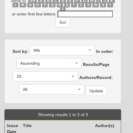
Jump to:
0-9
A
B
C
D
E
F
G
H
I
J
K
L
M
N
O
P
Q
R
S
T
U
V
W
X
Y
Z
or enter first few letters:
title
Sort by:
In order:
Ascending
Results/Page
20
Authors/Record:
All
Showing results 1 to 3 of 3
Issue
Title
Author(s)
Date