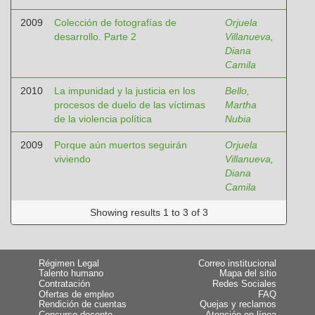
2009
Colección de fotografías de
Orjuela
desarrollo. Parte 2
Villanueva,
Diana
Camila
2010
La impunidad y la justicia en los
Bello,
procesos de duelo de las víctimas
Martha
de la violencia política
Nubia
2009
Porque aún muertos seguirán
Orjuela
viviendo
Villanueva,
Diana
Camila
Showing results 1 to 3 of 3
Régimen Legal
Correo institucional
Talento humano
Mapa del sitio
Contratación
Redes Sociales
Ofertas de empleo
FAQ
Rendición de cuentas
Quejas y reclamos