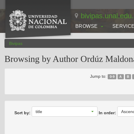
Skip
navigation
bivipas.unal.edu
BROWSE
SERVIC
Bivipas
Browsing by Author Ordúz Maldon
Jump to:
0-9
A
B
title
Ascen
Sort by:
In order: