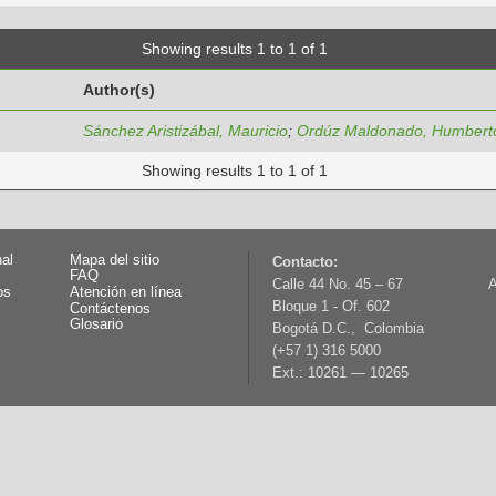
Showing results 1 to 1 of 1
Author(s)
Sánchez Aristizábal, Mauricio
;
Ordúz Maldonado, Humbert
Showing results 1 to 1 of 1
nal
Mapa del sitio
Contacto:
FAQ
Calle 44 No. 45 – 67
A
os
Atención en línea
Bloque 1 - Of. 602
Contáctenos
Glosario
Bogotá D.C., Colombia
(+57 1) 316 5000
Ext.: 10261 — 10265