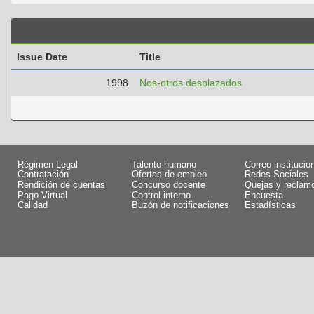
Issue Date
Title
1998
Nos-otros desplazados
Régimen Legal
Talento humano
Correo institucio
Contratación
Ofertas de empleo
Redes Sociales
Rendición de cuentas
Concurso docente
Quejas y reclam
Pago Virtual
Control interno
Encuesta
Calidad
Buzón de notificaciones
Estadísticas