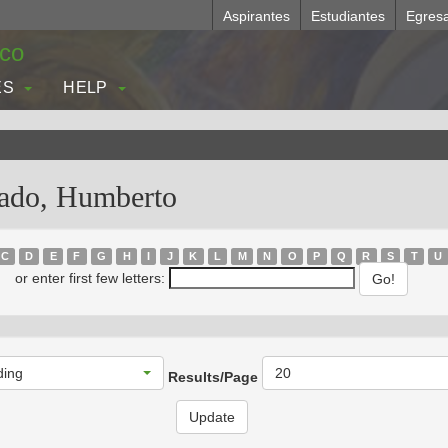
Aspirantes
Estudiantes
Egres
.co
ES
HELP
ado, Humberto
C
D
E
F
G
H
I
J
K
L
M
N
O
P
Q
R
S
T
U
or enter first few letters:
ding
20
Results/Page