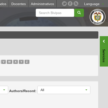
ados
Docentes
Administrativos
Language
V
W
X
Y
Z
All
Authors/Record: