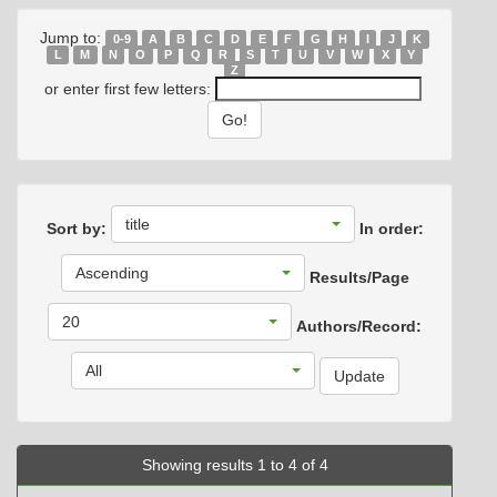
Jump to:
0-9
A
B
C
D
E
F
G
H
I
J
K
L
M
N
O
P
Q
R
S
T
U
V
W
X
Y
Z
or enter first few letters:
title
Sort by:
In order:
Ascending
Results/Page
20
Authors/Record:
All
Showing results 1 to 4 of 4