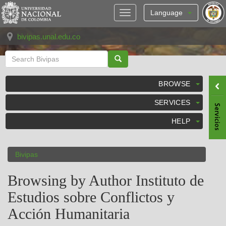
Skip
navigation
Language
bivipas.unal.edu.co
BROWSE
SERVICES
HELP
Bivipas
Browsing by Author Instituto de
Estudios sobre Conflictos y
Acción Humanitaria