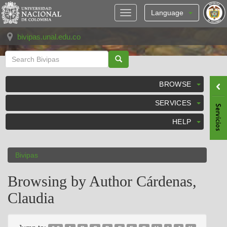
Skip
navigation
Language
bivipas.unal.edu.co
BROWSE
SERVICES
HELP
Bivipas
Browsing by Author Cárdenas,
Claudia