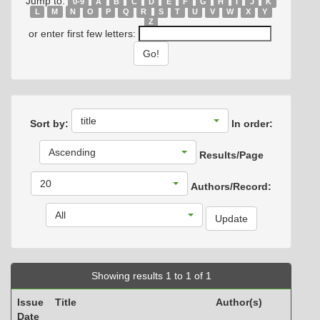
Jump to:
0-9
A
B
C
D
E
F
G
H
I
J
K
L
M
N
O
P
Q
R
S
T
U
V
W
X
Y
Z
or enter first few letters:
title
Sort by:
In order:
Ascending
Results/Page
20
Authors/Record:
All
Showing results 1 to 1 of 1
Issue
Title
Author(s)
Date