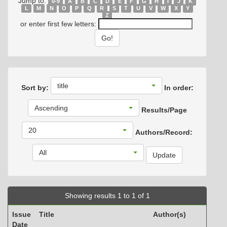
Jump to:
0-9
A
B
C
D
E
F
G
H
I
J
K
L
M
N
O
P
Q
R
S
T
U
V
W
X
Y
Z
or enter first few letters:
title
Sort by:
In order:
Ascending
Results/Page
20
Authors/Record:
All
Showing results 1 to 1 of 1
Issue
Title
Author(s)
Date