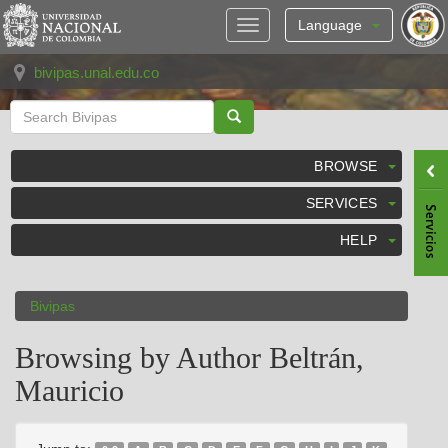
Skip
navigation
Language
bivipas.unal.edu.co
BROWSE
SERVICES
HELP
Bivipas
Browsing by Author Beltrán,
Mauricio