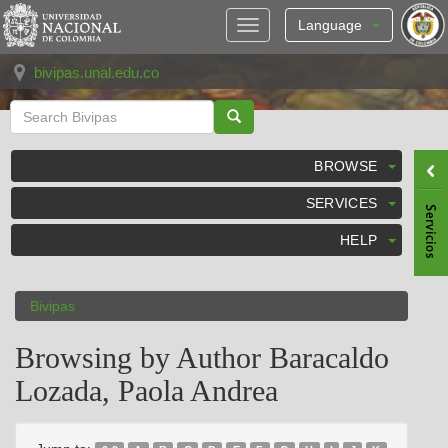
Skip
navigation
Language
bivipas.unal.edu.co
BROWSE
SERVICES
HELP
Bivipas
Browsing by Author Baracaldo
Lozada, Paola Andrea