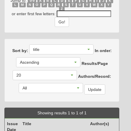
Jump to:
0-9
A
B
C
D
E
F
G
H
I
J
K
L
M
N
O
P
Q
R
S
T
U
V
W
X
Y
Z
or enter first few letters:
title
Sort by:
In order:
Ascending
Results/Page
20
Authors/Record:
All
Showing results 1 to 1 of 1
Issue
Title
Author(s)
Date