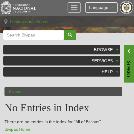
Skip
navigation
Language
bivipas.unal.edu.co
BROWSE
SERVICES
HELP
Bivipas
No Entries in Index
There are no entries in the index for "All of Bivipas".
Bivipas Home