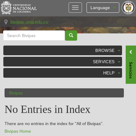
Skip
navigation
Language
bivipas.unal.edu.co
BROWSE
SERVICES
HELP
Bivipas
No Entries in Index
There are no entries in the index for "All of Bivipas".
Bivipas Home