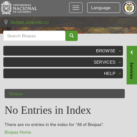
Skip
navigation
Language
bivipas.unal.edu.co
BROWSE
SERVICES
HELP
Bivipas
No Entries in Index
There are no entries in the index for "All of Bivipas".
Bivipas Home