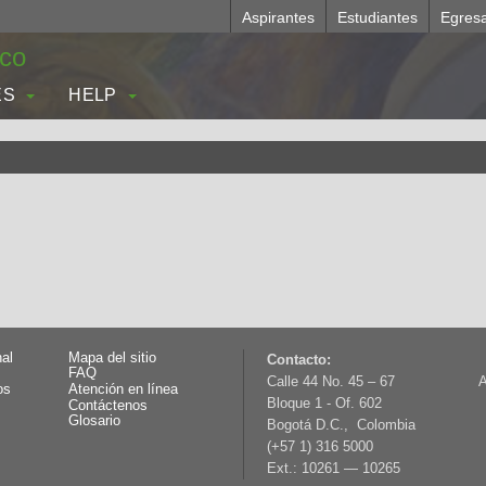
Aspirantes
Estudiantes
Egres
.co
ES
HELP
nal
Mapa del sitio
Contacto:
FAQ
Calle 44 No. 45 – 67
A
os
Atención en línea
Bloque 1 - Of. 602
Contáctenos
Glosario
Bogotá D.C., Colombia
(+57 1) 316 5000
Ext.: 10261 — 10265