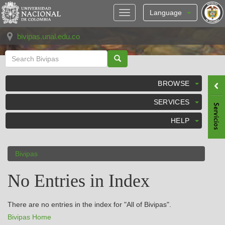
Skip
navigation
Language
bivipas.unal.edu.co
BROWSE
SERVICES
HELP
Bivipas
No Entries in Index
There are no entries in the index for "All of Bivipas".
Bivipas Home