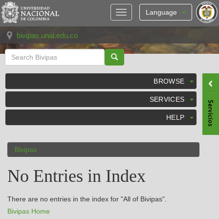
Skip
navigation
Language
bivipas.unal.edu.co
BROWSE
SERVICES
HELP
Bivipas
No Entries in Index
There are no entries in the index for "All of Bivipas".
Bivipas Home