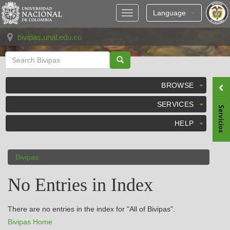
Skip
navigation
Language
bivipas.unal.edu.co
BROWSE
SERVICES
HELP
Bivipas
No Entries in Index
There are no entries in the index for "All of Bivipas".
Bivipas Home