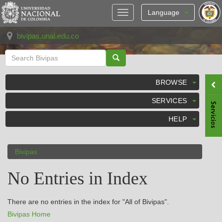
Skip
navigation
Language
bivipas.unal.edu.co
BROWSE
SERVICES
HELP
Bivipas
No Entries in Index
There are no entries in the index for "All of Bivipas".
Bivipas Home