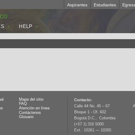
Aspirantes
Estudiantes
Egres
.co
ES
HELP
nal
Mapa del sitio
Contacto:
FAQ
Calle 44 No. 45 – 67
A
os
Atención en línea
Bloque 1 - Of. 602
Contáctenos
Glosario
Bogotá D.C., Colombia
(+57 1) 316 5000
Ext.: 10261 — 10265