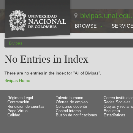
Skip
navigation
bivipas.unal.edu
BROWSE
SERVIC
Bivipas
No Entries in Index
There are no entries in the index for "All of Bivipas".
Bivipas Home
Régimen Legal
Talento humano
Correo institucio
Contratación
Ofertas de empleo
Redes Sociales
Rendición de cuentas
Concurso docente
Quejas y reclam
Pago Virtual
Control interno
Encuesta
Calidad
Buzón de notificaciones
Estadísticas