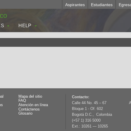
Aspirantes
Estudiantes
Egres
.co
ES
HELP
nal
Mapa del sitio
Contacto:
FAQ
Calle 44 No. 45 – 67
A
os
Atención en línea
Bloque 1 - Of. 602
Contáctenos
Glosario
Bogotá D.C., Colombia
(+57 1) 316 5000
Ext.: 10261 — 10265