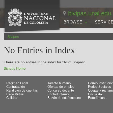
Skip
navigation
bivipas.unal.edu
BROWSE
SERVIC
Bivipas
No Entries in Index
There are no entries in the index for "All of Bivipas".
Bivipas Home
Régimen Legal
Talento humano
Correo institucio
Contratación
Ofertas de empleo
Redes Sociales
Rendición de cuentas
Concurso docente
Quejas y reclam
Pago Virtual
Control interno
Encuesta
Calidad
Buzón de notificaciones
Estadísticas