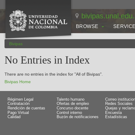
Skip
navigation
bivipas.unal.edu
BROWSE
SERVIC
Bivipas
No Entries in Index
There are no entries in the index for "All of Bivipas".
Bivipas Home
Régimen Legal
Talento humano
Correo institucio
Contratación
Ofertas de empleo
Redes Sociales
Rendición de cuentas
Concurso docente
Quejas y reclam
Pago Virtual
Control interno
Encuesta
Calidad
Buzón de notificaciones
Estadísticas