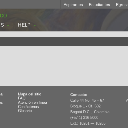
Aspirantes
Estudiantes
Egres
.co
ES
HELP
nal
Mapa del sitio
Contacto:
FAQ
Calle 44 No. 45 – 67
A
os
Atención en línea
Bloque 1 - Of. 602
Contáctenos
Glosario
Bogotá D.C., Colombia
(+57 1) 316 5000
Ext.: 10261 — 10265