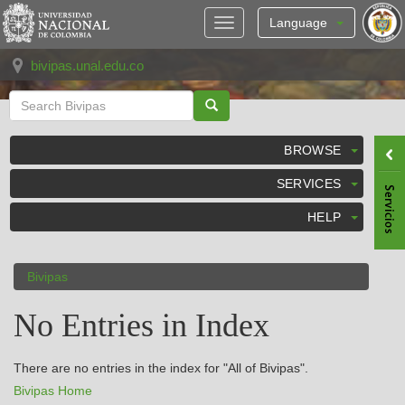
Skip
navigation
Language
bivipas.unal.edu.co
BROWSE
SERVICES
HELP
Bivipas
No Entries in Index
There are no entries in the index for "All of Bivipas".
Bivipas Home