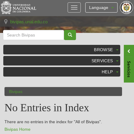
Skip
navigation
Language
bivipas.unal.edu.co
BROWSE
SERVICES
HELP
Bivipas
No Entries in Index
There are no entries in the index for "All of Bivipas".
Bivipas Home