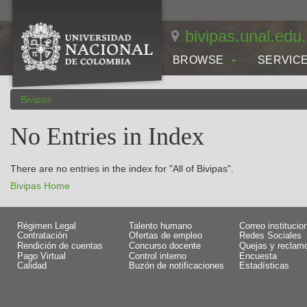
Skip
navigation
bivipas.unal.edu
BROWSE
SERVIC
Bivipas
No Entries in Index
There are no entries in the index for "All of Bivipas".
Bivipas Home
Régimen Legal
Talento humano
Correo institucio
Contratación
Ofertas de empleo
Redes Sociales
Rendición de cuentas
Concurso docente
Quejas y reclam
Pago Virtual
Control interno
Encuesta
Calidad
Buzón de notificaciones
Estadísticas