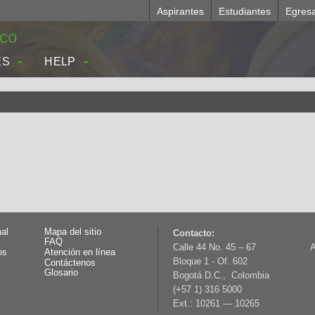
Aspirantes
Estudiantes
Egres
.co
ES
HELP
nal
Mapa del sitio
Contacto:
FAQ
Calle 44 No. 45 – 67
A
os
Atención en línea
Bloque 1 - Of. 602
Contáctenos
Glosario
Bogotá D.C., Colombia
(+57 1) 316 5000
Ext.: 10261 — 10265