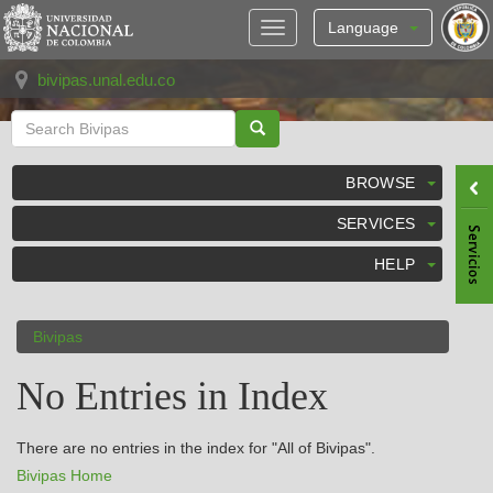
Skip
navigation
Language
bivipas.unal.edu.co
BROWSE
SERVICES
HELP
Bivipas
No Entries in Index
There are no entries in the index for "All of Bivipas".
Bivipas Home