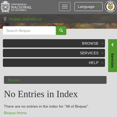
Skip
navigation
Language
bivipas.unal.edu.co
BROWSE
SERVICES
HELP
Bivipas
No Entries in Index
There are no entries in the index for "All of Bivipas".
Bivipas Home