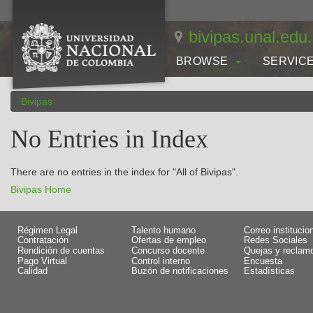
Skip
navigation
bivipas.unal.edu
BROWSE
SERVIC
Bivipas
No Entries in Index
There are no entries in the index for "All of Bivipas".
Bivipas Home
Régimen Legal
Talento humano
Correo institucio
Contratación
Ofertas de empleo
Redes Sociales
Rendición de cuentas
Concurso docente
Quejas y reclam
Pago Virtual
Control interno
Encuesta
Calidad
Buzón de notificaciones
Estadísticas