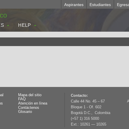
Aspirantes
Estudiantes
Egres
.co
ES
HELP
nal
Mapa del sitio
Contacto:
FAQ
Calle 44 No. 45 – 67
A
os
Atención en línea
Bloque 1 - Of. 602
Contáctenos
Glosario
Bogotá D.C., Colombia
(+57 1) 316 5000
Ext.: 10261 — 10265