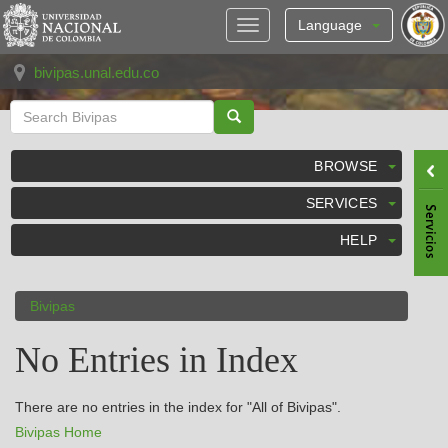
Skip
navigation
Language
bivipas.unal.edu.co
BROWSE
SERVICES
HELP
Bivipas
No Entries in Index
There are no entries in the index for "All of Bivipas".
Bivipas Home