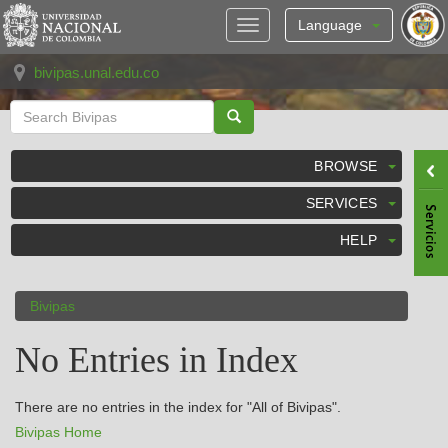
Skip
navigation
Language
bivipas.unal.edu.co
BROWSE
SERVICES
HELP
Bivipas
No Entries in Index
There are no entries in the index for "All of Bivipas".
Bivipas Home