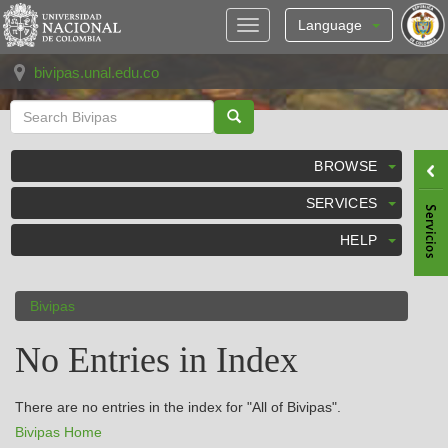
Skip
navigation
Language
bivipas.unal.edu.co
BROWSE
SERVICES
HELP
Bivipas
No Entries in Index
There are no entries in the index for "All of Bivipas".
Bivipas Home