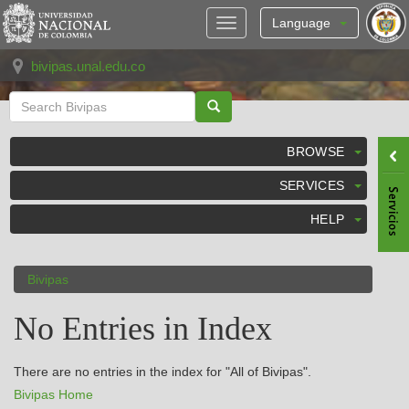
Skip
navigation
Language
bivipas.unal.edu.co
BROWSE
SERVICES
HELP
Bivipas
No Entries in Index
There are no entries in the index for "All of Bivipas".
Bivipas Home