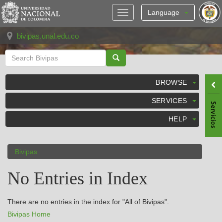
Skip
navigation
Language
bivipas.unal.edu.co
BROWSE
SERVICES
HELP
Bivipas
No Entries in Index
There are no entries in the index for "All of Bivipas".
Bivipas Home