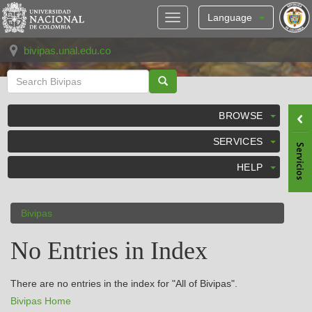
Skip
navigation
Language
bivipas.unal.edu.co
BROWSE
SERVICES
HELP
Bivipas
No Entries in Index
There are no entries in the index for "All of Bivipas".
Bivipas Home