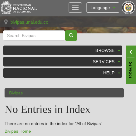
Skip
navigation
Language
bivipas.unal.edu.co
BROWSE
SERVICES
HELP
Bivipas
No Entries in Index
There are no entries in the index for "All of Bivipas".
Bivipas Home