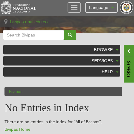
Skip
navigation
Language
bivipas.unal.edu.co
BROWSE
SERVICES
HELP
Bivipas
No Entries in Index
There are no entries in the index for "All of Bivipas".
Bivipas Home