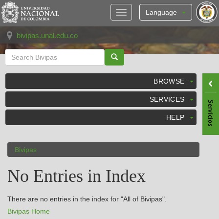
Skip
navigation
Language
bivipas.unal.edu.co
BROWSE
SERVICES
HELP
Bivipas
No Entries in Index
There are no entries in the index for "All of Bivipas".
Bivipas Home