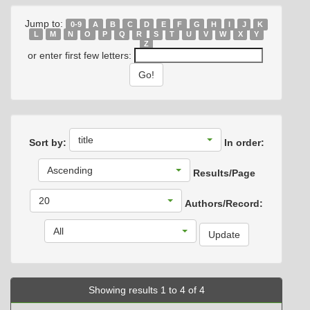
Jump to:
0-9
A
B
C
D
E
F
G
H
I
J
K
L
M
N
O
P
Q
R
S
T
U
V
W
X
Y
Z
or enter first few letters:
title
Sort by:
In order:
Ascending
Results/Page
20
Authors/Record:
All
Showing results 1 to 4 of 4