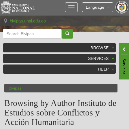
Skip
navigation
Language
bivipas.unal.edu.co
BROWSE
SERVICES
HELP
Bivipas
Browsing by Author Instituto de
Estudios sobre Conflictos y
Acción Humanitaria