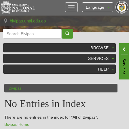
Skip
navigation
Language
bivipas.unal.edu.co
BROWSE
SERVICES
HELP
Bivipas
No Entries in Index
There are no entries in the index for "All of Bivipas".
Bivipas Home