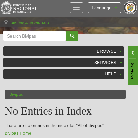
Skip
navigation
Language
bivipas.unal.edu.co
BROWSE
SERVICES
HELP
Bivipas
No Entries in Index
There are no entries in the index for "All of Bivipas".
Bivipas Home